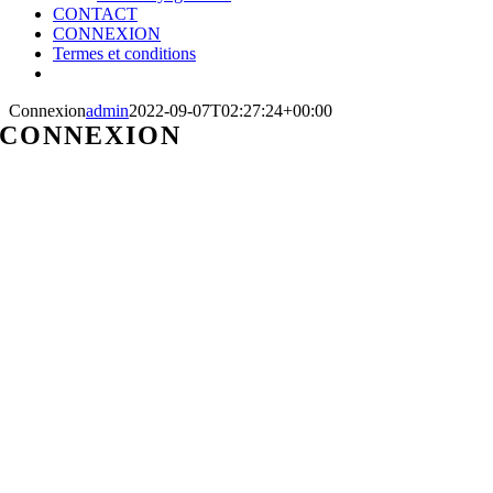
CONTACT
CONNEXION
Termes et conditions
Connexion
admin
2022-09-07T02:27:24+00:00
CONNEXION
Identifiant ou Email
Mot de passe
Only fill in if you are not human