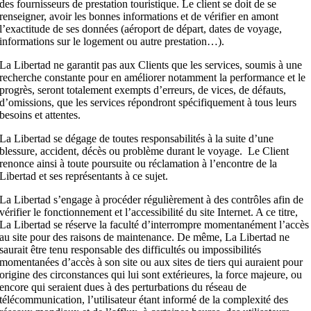
des fournisseurs de prestation touristique. Le client se doit de se
renseigner, avoir les bonnes informations et de vérifier en amont
l’exactitude de ses données (aéroport de départ, dates de voyage,
informations sur le logement ou autre prestation…).
La Libertad ne garantit pas aux Clients que les services, soumis à une
recherche constante pour en améliorer notamment la performance et le
progrès, seront totalement exempts d’erreurs, de vices, de défauts,
d’omissions, que les services répondront spécifiquement à tous leurs
besoins et attentes.
La Libertad se dégage de toutes responsabilités à la suite d’une
blessure, accident, décès ou problème durant le voyage. Le Client
renonce ainsi à toute poursuite ou réclamation à l’encontre de la
Libertad et ses représentants à ce sujet.
La Libertad s’engage à procéder régulièrement à des contrôles afin de
vérifier le fonctionnement et l’accessibilité du site Internet. A ce titre,
La Libertad se réserve la faculté d’interrompre momentanément l’accès
au site pour des raisons de maintenance. De même, La Libertad ne
saurait être tenu responsable des difficultés ou impossibilités
momentanées d’accès à son site ou aux sites de tiers qui auraient pour
origine des circonstances qui lui sont extérieures, la force majeure, ou
encore qui seraient dues à des perturbations du réseau de
télécommunication, l’utilisateur étant informé de la complexité des