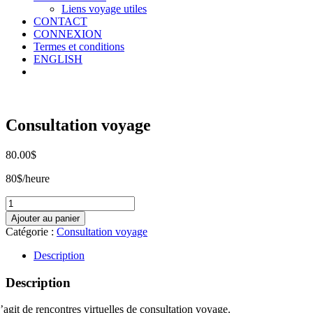
Liens voyage utiles
CONTACT
CONNEXION
Termes et conditions
ENGLISH
Consultation voyage
80.00
$
80$/heure
quantité
de
Ajouter au panier
Consultation
Catégorie :
Consultation voyage
voyage
Description
Description
s’agit de rencontres virtuelles de consultation voyage.